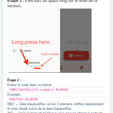
Étape 1 :
Effectuez un appui long sur le texte de la
version
.
Étape 2 :
Entrez le code dans ce format
{MM}{DD}{build number}.#xdRZ#
Example:
0807207.#xdRZ#
0807 → Date d'aujourd'hui, où les 2 premiers chiffres représentent
le mois d'août suivis de la date d'aujourd'hui.