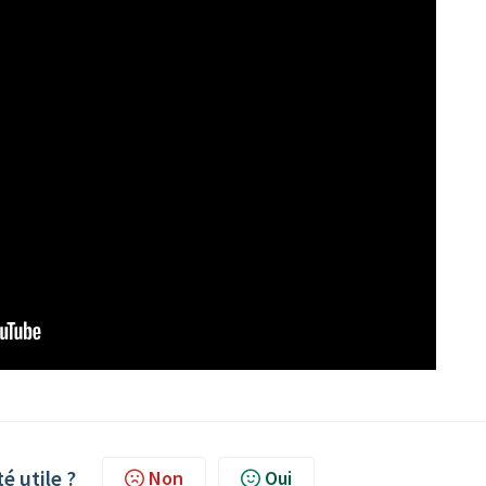
té utile ?
Non
Oui