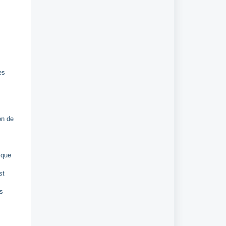
es
on de
ique
st
as