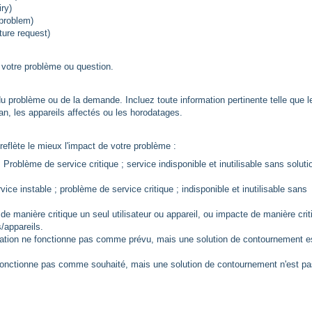
ry)
 problem)
ture request)
nt votre problème ou question.
du problème ou de la demande. Incluez toute information pertinente telle que l
an, les appareils affectés ou les horodatages.
 reflète le mieux l'impact de votre problème :
 Problème de service critique ; service indisponible et inutilisable sans soluti
vice instable ; problème de service critique ; indisponible et inutilisable sans
e manière critique un seul utilisateur ou appareil, ou impacte de manière crit
s/appareils.
cation ne fonctionne pas comme prévu, mais une solution de contournement e
e fonctionne pas comme souhaité, mais une solution de contournement n'est p