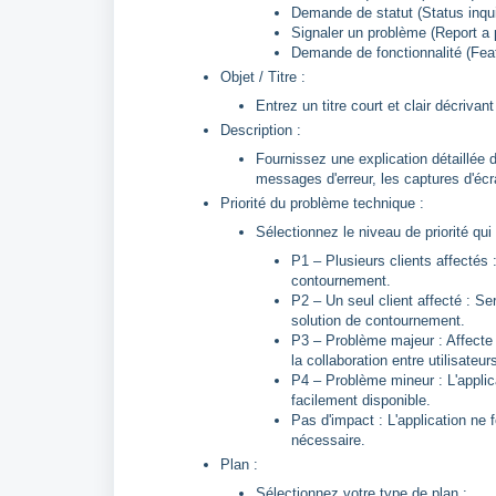
Demande de statut (Status inqui
Signaler un problème (Report a
Demande de fonctionnalité (Fea
Objet / Titre :
Entrez un titre court et clair décriva
Description :
Fournissez une explication détaillée 
messages d'erreur, les captures d'écr
Priorité du problème technique :
Sélectionnez le niveau de priorité qui
P1 – Plusieurs clients affectés :
contournement.
P2 – Un seul client affecté : Ser
solution de contournement.
P3 – Problème majeur : Affecte d
la collaboration entre utilisateur
P4 – Problème mineur : L'appli
facilement disponible.
Pas d'impact : L'application n
nécessaire.
Plan :
Sélectionnez votre type de plan :