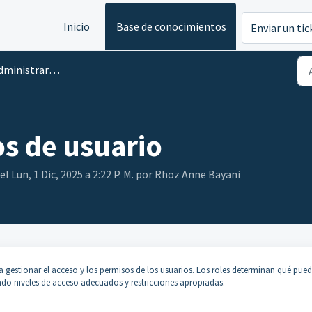
Inicio
Base de conocimientos
Enviar un tic
strar usuarios y derechos de acceso
os de usuario
 Lun, 1 Dic, 2025 a 2:22 P. M. por Rhoz Anne Bayani
 gestionar el acceso y los permisos de los usuarios. Los roles determinan qué pue
ndo niveles de acceso adecuados y restricciones apropiadas.