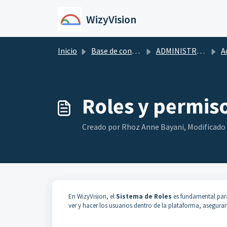
Saltar al contenido principal
WizyVision
Inicio
Base de conocimientos
ADMINISTRADOR DE WIZYVISION
Admini
Roles y permis
Creado por Rhoz Anne Bayani, Modificado el
En WizyVision, el
Sistema de Roles
es fundamental para
ver y hacer los usuarios dentro de la plataforma, asegura