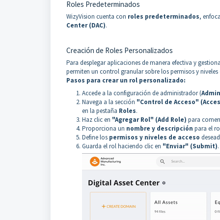
Roles Predeterminados
WizyVision cuenta con
roles predeterminados
, enfoc
Center (DAC)
.
Creación de Roles Personalizados
Para desplegar aplicaciones de manera efectiva y gestiona
permiten un control granular sobre los permisos y niveles 
Pasos para crear un rol personalizado:
Accede a la configuración de administrador (
Admin
Navega a la sección
"Control de Acceso" (Acces
en la pestaña
Roles
.
Haz clic en
"Agregar Rol" (Add Role)
para comenza
Proporciona un
nombre y descripción
para el ro
Define los
permisos y niveles de acceso
deseado
Guarda el rol haciendo clic en
"Enviar" (Submit)
.