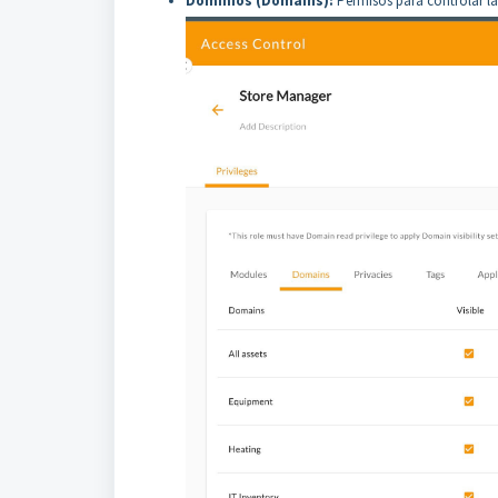
Dominios (Domains):
Permisos para controlar la 