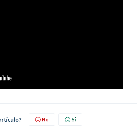
artículo?
No
Sí